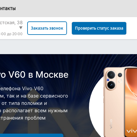
нтакты
стская, 38
▼
Проверить статус заказа
Заказать звонок
:00 до 20:00
vo V60 в Москве
елефона Vivo V60
, так и на базе сервисного
 от типа поломки и
р располагает всем нужным
странения проблем