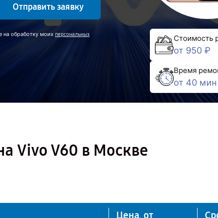
Отправить заявку
е на обработку моих
персональных
Стоимость 
от 950 ₽
Время ремо
от 40 мин
а Vivo V60 в Москве
Цена, от
Ср