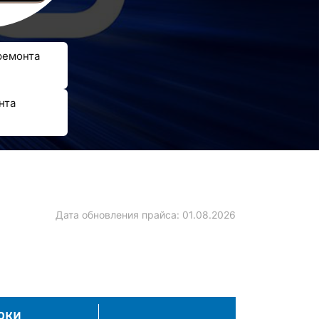
ремонта
нта
Дата обновления прайса:
01.08.2026
оки